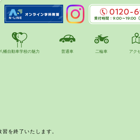
0120-695
受付時間：9:00～
日は～16:
八幡自動車学校の魅力
普通車
二輪車
アク
選んだ理由
普通免許取得の流れ
二輪免許取得の流れ
教習時間
campa
普通車料
二輪料金
学科時間
免許をとったら
障がいをお持ちの方へ
二輪車に乗ろう
保護者の方へ
学生割引
教習を終了いたします。