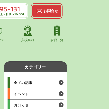
お問合せ
-131
19:00（土・
00）
セス
入校案内
講習一覧
ign割引特典
金プラン
プラン
割
カテゴリー
キャンペーン
全ての記事
イベント
お知らせ