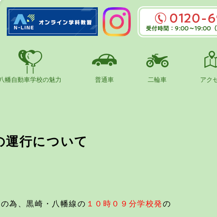
0120-695
受付時間：9:00～
日は～16:
八幡自動車学校の魅力
普通車
二輪車
アク
選んだ理由
普通免許取得の流れ
二輪免許取得の流れ
教習時間
campa
普通車料
二輪料金
学科時間
スの運行について
免許をとったら
障がいをお持ちの方へ
二輪車に乗ろう
保護者の方へ
学生割引
伝の為、黒崎・八幡線の
１０時０９分学校発
の