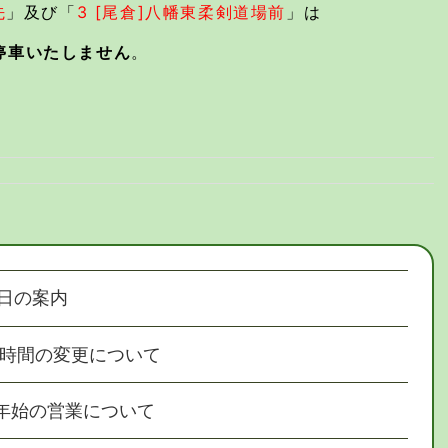
先
」及び「
3 [尾倉]八幡東柔剣道場前
」は
停車いたしません
。
日の案内
時間の変更について
年始の営業について