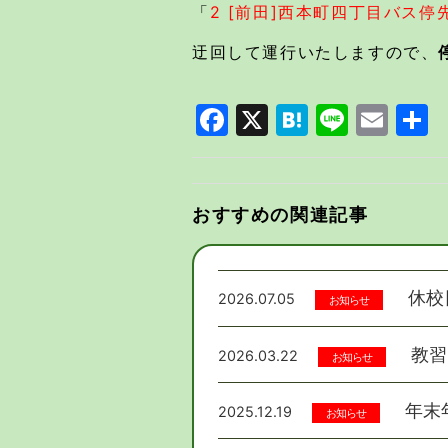
「
2 [前田]西本町四丁目バス停
迂回して運行いたしますので、
Facebook
X
Hatena
Line
Email
共
有
おすすめの関連記事
休校
2026.07.05
お知らせ
教習
2026.03.22
お知らせ
年末
2025.12.19
お知らせ