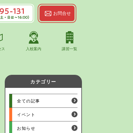
お問合せ
-131
19:00（土・
00）
セス
入校案内
講習一覧
ign割引特典
金プラン
プラン
割
カテゴリー
キャンペーン
全ての記事
イベント
お知らせ