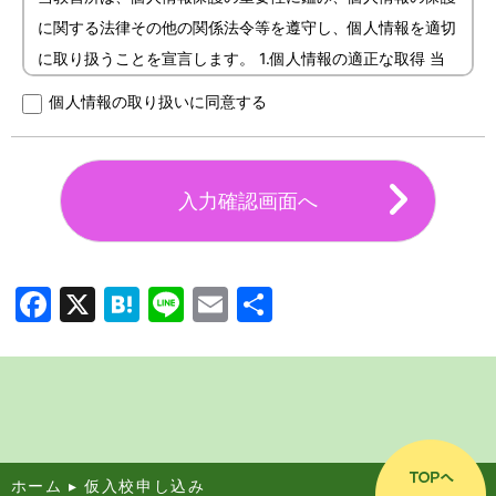
に関する法律その他の関係法令等を遵守し、個人情報を適切
に取り扱うことを宣言します。 1.個人情報の適正な取得 当
教習所は、業務上必要な範囲内で、かつ、適法公正な方法に
個人情報の取り扱いに同意する
より、個人情報を取得します。 2.個人情報の利用目的 当教
習所で実施する免許取得のための教習を実施するため。 当
教習所で実施する講習、認定教育を実施するため。 当教習
所で実施する教習、講習、認定教育に関する内容の宣伝、サ
ービスなどをお知らせするため。 当教習所が行う、各種イ
ベント・キャンペーンや交通安全講習会等の開催の案内など
Facebook
X
Hatena
Line
Email
共
をお知らせするため。 顧客満足度の向上を図ることを目的
として、郵便、電話、電子メールなどの方法により、アンケ
有
ート調査を実施するため。 3.利用目的の通知・公表 当教習
所は、法令に定める場合を除き、お客様の個人情報の利用目
的を通知又は公表し、利用目的の範囲内において使用しま
す。利用目的を変更した場合も、その内容をご本人に通知又
ホーム
▸
仮入校申し込み
は公表します。 4.個人データの第三者提供 当教習所は、お