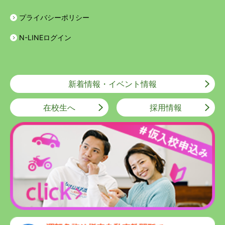
車学校総務部 10.継続的な改善 当教習所の個人情報の取扱い
プライバシーポリシー
については、適宜見直し、改善します。 福岡県公安委員会
N-LINEログイン
指定 八幡自動車学校 設立者 東 秀一
新着情報・イベント情報
在校生へ
採用情報