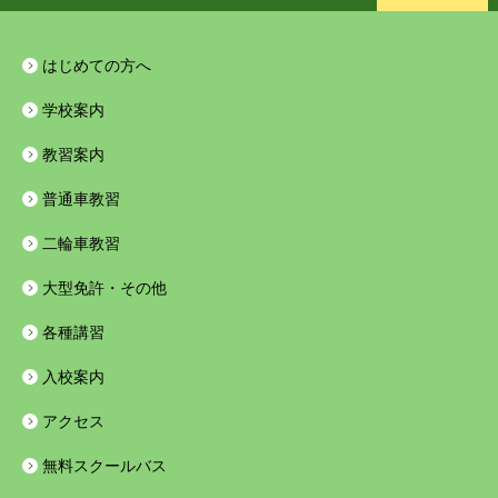
客様の個人情報は、法令に基づく場合を除いて、第三者には
提供しません。 5.個人データ内容の正確性の確保 当教習所
はじめての方へ
は、利用目的の達成に必要な範囲内において、個人データを
学校案内
正確かつ最新の内容に保つよう努めます。 6.安全管理措置
当教習所は、個人情報の安全管理についての責任体制を確保
教習案内
し、取り扱う個人データの漏えい、滅失又はき損の防止その
普通車教習
他の個人データの安全管理のために必要かつ適切な措置を講
二輪車教習
じます。 7.委託先の監督 当教習所は、業務遂行上の必要に
より外部専門業者に業務委託を行う場合においても、委託先
大型免許・その他
に機密保持義務を課すなど個人データの管理監督に努めま
各種講習
す。 8.苦情処理への取組み 当教習所は、個人情報の取扱い
に関する苦情処理に適切に取り組みます。 9.問合せ及び苦
入校案内
情の受付窓口 個人情報の取扱いに関する問合せ及び苦情の
アクセス
受付窓口は、次のとおりです。 （名称）八幡自動種学校
（住所）北九州市八幡西区御開三丁目３８番１号 （電話）
無料スクールバス
（０９３）６９１－５１３１ （受付窓口の名称）八幡自動